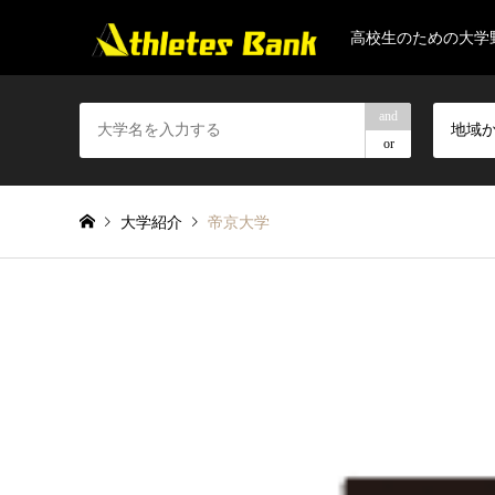
高校生のための大学
and
地域
or
大学紹介
帝京大学