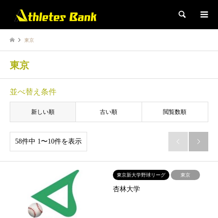
検索
東京
東京
並べ替え条件
新しい順
古い順
閲覧数順
58件中 1〜10件を表示


東京新大学野球リーグ
東京
杏林大学