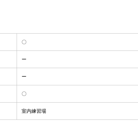
〇
ー
ー
〇
室内練習場