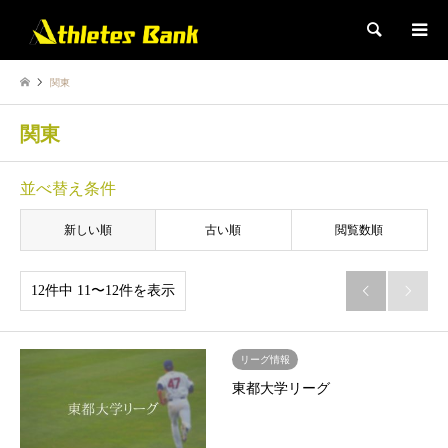
検索
関東
関東
並べ替え条件
新しい順
古い順
閲覧数順
12件中 11〜12件を表示


リーグ情報
東都大学リーグ