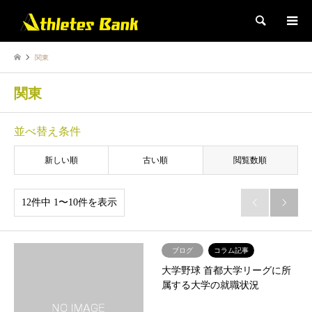
検索
関東
関東
並べ替え条件
新しい順
古い順
閲覧数順
12件中 1〜10件を表示


ブログ
コラム記事
大学野球 首都大学リーグに所
属する大学の就職状況