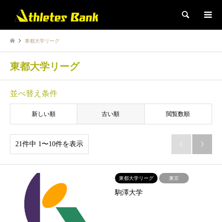
検索
東都大学リーグ
東都大学リーグ
並べ替え条件
新しい順
古い順
閲覧数順
21件中 1〜10件を表示


東都大学リーグ
東京
駒澤大学