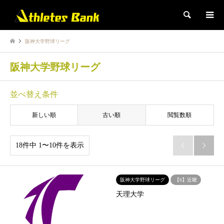
検索
阪神大学野球リーグ
阪神大学野球リーグ
並べ替え条件
新しい順
古い順
閲覧数順
18件中 1〜10件を表示


阪神大学野球リーグ
【6】近畿
天理大学