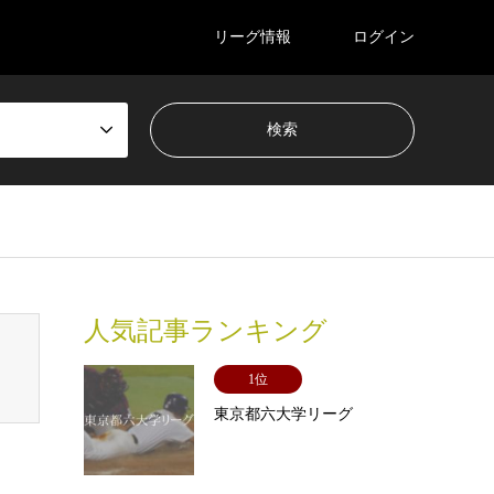
リーグ情報
ログイン
readcrumb.php
on line
94
人気記事ランキング
1位
東京都六大学リーグ