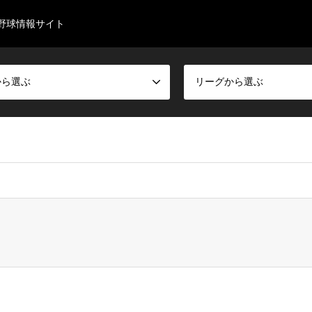
野球情報サイト
から選ぶ
リーグから選ぶ
rainer/ab-baseball.club/public_html/wp-content/themes/gensen_tcd050/b