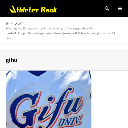
検索
ブログ
Warning
: Invalid argument supplied for foreach() in
/home/gaptrainer/ab-
baseball.club/public_html/wp-content/themes/gensen_tcd050/breadcrumb.php
on line
94
gihu
gihu