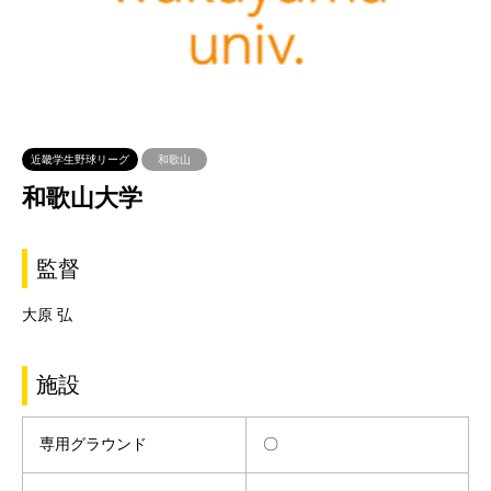
近畿学生野球リーグ
和歌山
和歌山大学
監督
大原 弘
施設
専用グラウンド
〇