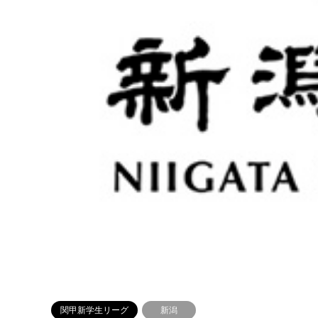
関甲新学生リーグ
新潟