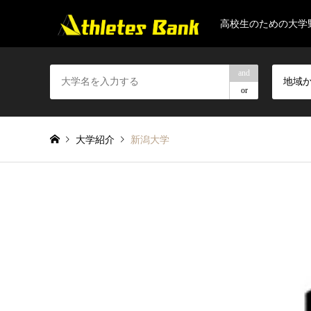
高校生のための大学
and
地域
or
大学紹介
新潟大学