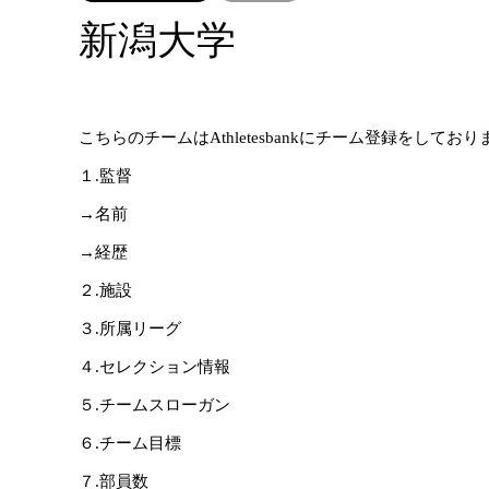
新潟大学
こちらのチームはAthletesbankにチーム登録をしてお
１.監督
→名前
→経歴
２.施設
３.所属リーグ
４.セレクション情報
５.チームスローガン
６.チーム目標
７.部員数