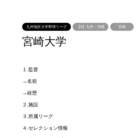
九州地区大学野球リーグ
【8】九州・沖縄
宮崎
宮崎大学
１.監督
→名前
→経歴
２.施設
３.所属リーグ
４.セレクション情報