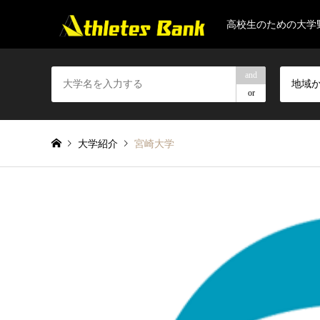
高校生のための大学
and
地域
or
大学紹介
宮崎大学