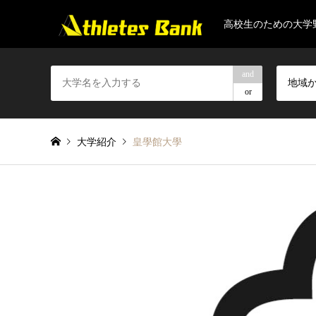
高校生のための大学
and
地域
or
大学紹介
皇學館大學