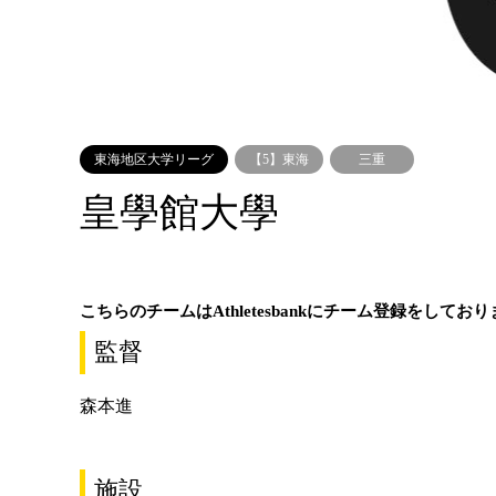
東海地区大学リーグ
【5】東海
三重
皇學館大學
こちらのチームはAthletesbankにチーム登録をしてお
監督
森本進
施設