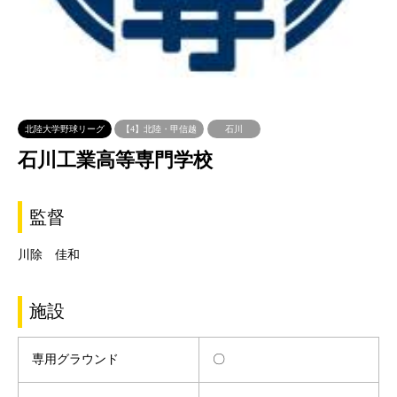
北陸大学野球リーグ
【4】北陸・甲信越
石川
石川工業高等専門学校
監督
川除 佳和
施設
専用グラウンド
〇