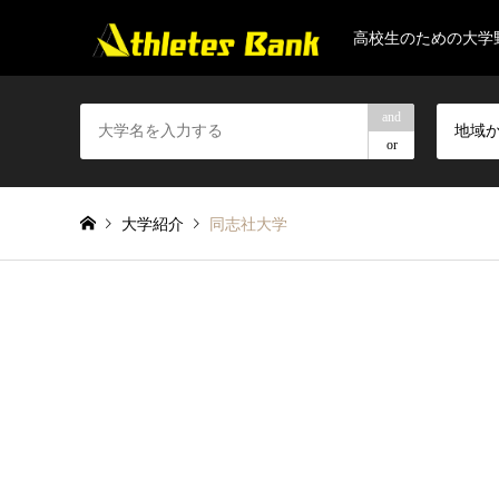
高校生のための大学
and
地域
or
大学紹介
同志社大学