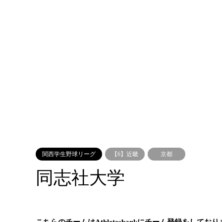
関西学生野球リーグ
【6】近畿
京都
同志社大学