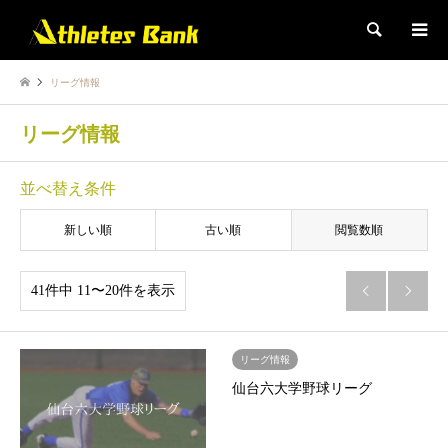
検索
リーグ情報
リーグ情報
並べ替え条件
新しい順
古い順
閲覧数順
41件中 11〜20件を表示


リーグ情報
仙台六大学野球リーグ