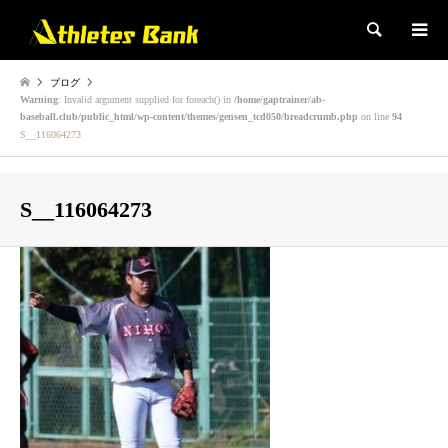
検索
ブログ
Warning
: Invalid argument supplied for foreach() in
/home/gaptrainer/ab-
baseball.club/public_html/wp-content/themes/gensen_tcd050/breadcrumb.php
on line
94
S__116064273
S__116064273