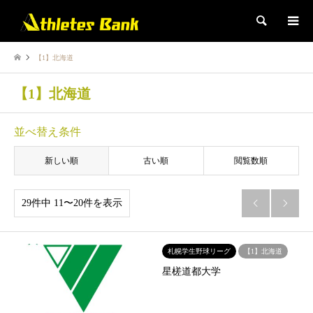
検索
【1】北海道
【1】北海道
並べ替え条件
新しい順
古い順
閲覧数順
29件中 11〜20件を表示


札幌学生野球リーグ
【1】北海道
星槎道都大学